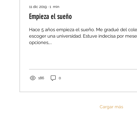
11 dic 2019
∙
1
min
Empieza el sueño
Hace 5 años empieza el sueño. Me gradué del cole
escoger una universidad. Estuve indecisa por mese
opciones,...
186
0
Cargar más
Diagonal 35, Boulevard Austriaco 16-25 zona 16,
C.C. Cardales de Cayala, Iglesia Tiempos de Gloria,