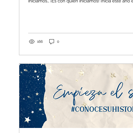
iniciamos… ¡Es con quién iniciamos! Inicia este año 
166
0