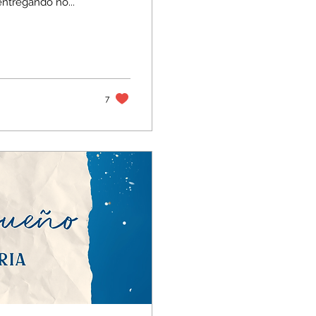
entregando no...
7